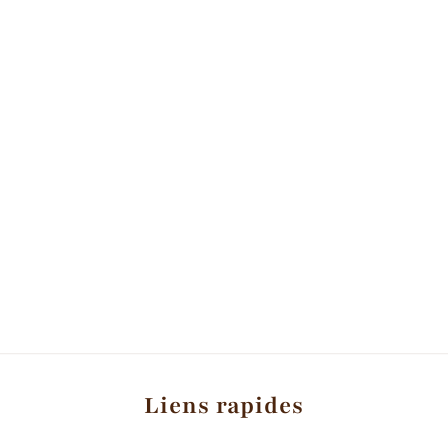
dans
une
fenêtre
modale
Liens rapides