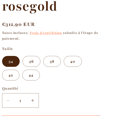
rosegold
Prix
€312,90 EUR
habituel
Taxes incluses.
Frais d'expédition
calculés à l'étape de
paiement.
Taille
34
36
38
40
42
44
Quantité
Réduire
Augmenter
la
la