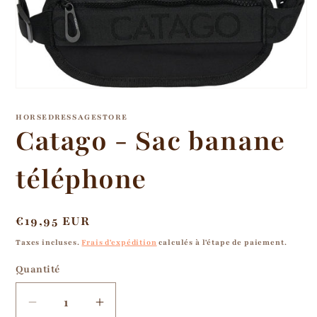
Ouvrir
le
média
HORSEDRESSAGESTORE
1
Catago - Sac banane
dans
une
fenêtre
téléphone
modale
Prix
€19,95 EUR
habituel
Taxes incluses.
Frais d'expédition
calculés à l'étape de paiement.
Quantité
Réduire
Augmenter