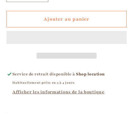
la
la
quantité
quantité
Ajouter au panier
de
de
Catago
Catago
-
-
Sac
Sac
banane
banane
téléphone
téléphone
Service de retrait disponible à
Shop location
Habituellement prête en 2 à 4 jours
Afficher les informations de la boutique